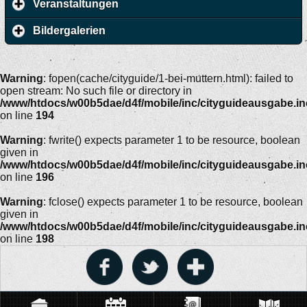
Veranstaltungen
Bildergalerien
Warning
: fopen(cache/cityguide/1-bei-muttern.html): failed to
open stream: No such file or directory in
/www/htdocs/w00b5dae/d4f/mobile/inc/cityguideausgabe.i
on line
194
Warning
: fwrite() expects parameter 1 to be resource, boolean
given in
/www/htdocs/w00b5dae/d4f/mobile/inc/cityguideausgabe.i
on line
196
Warning
: fclose() expects parameter 1 to be resource, boolean
given in
/www/htdocs/w00b5dae/d4f/mobile/inc/cityguideausgabe.i
on line
198